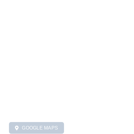
STADTMISSION
ROTTWEIL
Wilhelmshall 36
78628 Rottweil Saline
Tel.: +49 (0) 741 20963534
GOOGLE MAPS