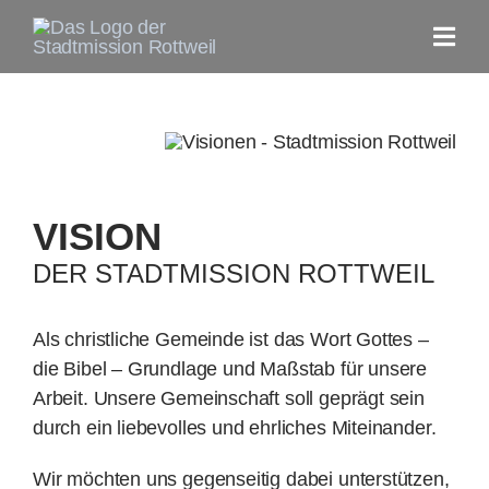
Zum
Inhalt
Togg
springen
Navi
Home
Aktuelles
VISION
Unsere Gemeinde
DER STADTMISSION ROTTWEIL
Gottesdienste
Als christliche Gemeinde ist das Wort Gottes –
die Bibel – Grundlage und Maßstab für unsere
Arbeit. Unsere Gemeinschaft soll geprägt sein
Gruppen
durch ein liebevolles und ehrliches Miteinander.
Jesus FAQs
Wir möchten uns gegen­sei­tig dabei unter­stüt­zen,