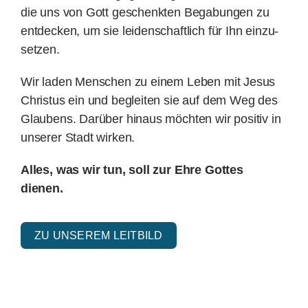
die uns von Gott ge­schenk­ten Be­ga­bungen zu
ent­decken, um sie leiden­schaft­lich für Ihn ein­zu­
Spenden
setzen.
Wir laden Menschen zu einem Leben mit Jesus
Kontakt
Christus ein und be­glei­ten sie auf dem Weg des
Glau­bens. Darüber hinaus möchten wir positiv in
unserer Stadt wirken.
Alles, was wir tun, soll zur Ehre Gottes
dienen.
ZU UNSEREM LEITBILD