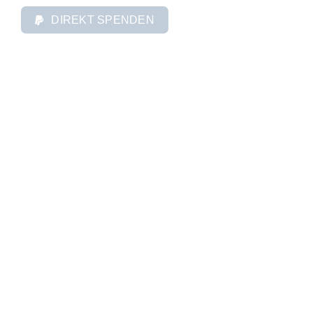
DIREKT SPENDEN
INFORMATIONEN
Aktuelles
Unsere Gemeinde
Gottesdienst
GRUPPEN
Bibel & Brezel
NähCafé
Krabbelgruppe
Kindertreff