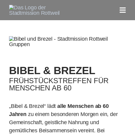
Zum
Inhalt
Togg
springen
Navi
Home
Aktuelles
BIBEL & BREZEL
Unsere Gemeinde
FRÜHSTÜCKSTREFFEN FÜR
MENSCHEN AB 60
Gottesdienste
„Bibel & Brezel“ lädt
alle Menschen ab 60
Gruppen
Jahren
zu einem beson­deren Morgen ein, der
Gemein­schaft, geist­liche Nahrung und
gemütliches Beisammen­sein vereint. Bei
Jesus FAQs