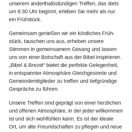
unserem andert­halb­stün­digen Treffen, das stets
um 9:30 Uhr beginnt, erleben Sie mehr als nur
Spenden
ein Frühstück.
Gemeinsam genießen wir ein köstliches Früh­
Kontakt
stück, tauschen uns aus, erheben unsere
Stimmen in gemein­samem Gesang und lassen
uns von einer Bot­schaft aus der Bibel inspirieren.
„Bibel & Brezel“ bietet die perfekte Gelegenheit,
in entspannter Atmosphäre Gleich­gesinn­te und
Gemeinde­mit­glieder zu treffen und tief­gründige
Gespräche zu führen.
Unsere Treffen sind geprägt von einer herzlichen
und offenen Atmos­phäre, in der jeder will­kommen
ist und sich wohlfühlen kann. Es ist der ideale
Ort, um alte Freund­schaf­ten zu pflegen und neue