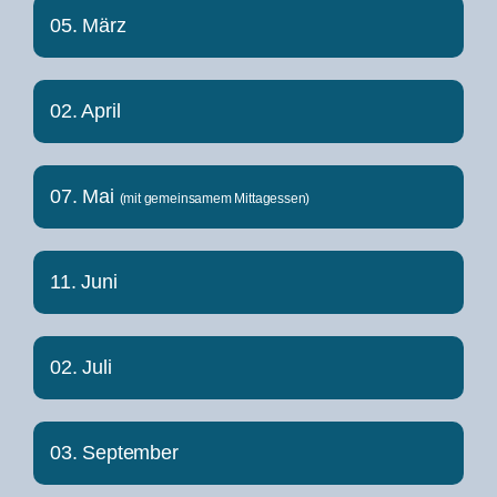
05. März
02. April
07. Mai
(mit gemeinsamem Mittagessen)
11. Juni
02. Juli
03. September