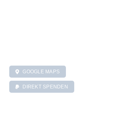
STADTMISSION
ROTTWEIL
Wilhelmshall 36
78628 Rottweil Saline
Tel.: +49 (0) 741 20963534
GOOGLE MAPS
DIREKT SPENDEN
INFORMATIONEN
Aktuelles
Unsere Gemeinde