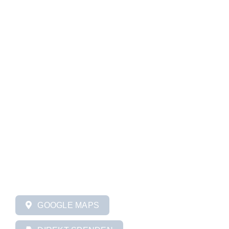
STADTMISSION
ROTTWEIL
Wilhelmshall 36
78628 Rottweil Saline
Tel.: +49 (0) 741 20963534
GOOGLE MAPS