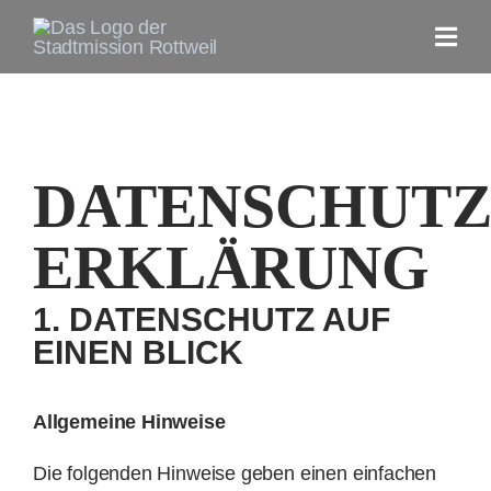
Zum
Inhalt
Togg
springen
Navi
Home
DATENSCHUTZ
Aktuelles
ERKLÄRUNG
Unsere Gemeinde
1. DATENSCHUTZ AUF
Gottesdienste
EINEN BLICK
Gruppen
Allgemeine Hinweise
Die folgenden Hinweise geben einen einfachen
Jesus FAQs