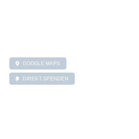
Wilhelmshall 36
78628 Rottweil Saline
Tel.: +49 (0) 741 20963534
GOOGLE MAPS
DIREKT SPENDEN
INFORMATIONEN
Aktuelles
Unsere Gemeinde
Gottesdienst