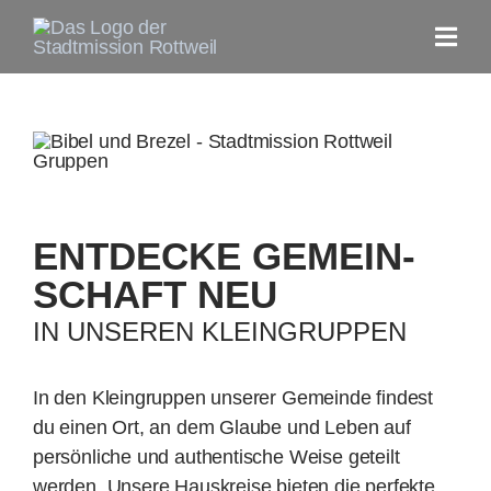
Zum
Inhalt
Togg
springen
Navi
Home
Aktuelles
ENTDECKE GEMEIN­
Unsere Gemeinde
SCHAFT NEU
IN UNSEREN KLEIN­GRUPPEN
Gottesdienste
In den Kleingruppen unserer Gemeinde findest
Gruppen
du einen Ort, an dem Glaube und Leben auf
persönliche und authentische Weise geteilt
Jesus FAQs
werden. Unsere Hauskreise bieten die perfekte