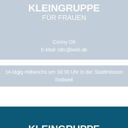
KLEINGRUPPE
FÜR FRAUEN
Conny Ott
E-Mail: ottc@web.de
14-tägig mittwochs um 19:30 Uhr in der Stadtmission
Rottweil