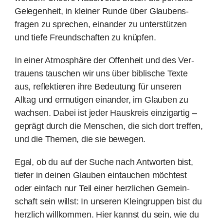
Gelegenheit, in kleiner Runde über Glaubens­
fragen zu sprechen, einander zu unter­stüt­zen
Spenden
und tiefe Freund­schaf­ten zu knüpfen.
Kontakt
In einer Atmosphäre der Offenheit und des Ver­
trauens tauschen wir uns über biblische Texte
aus, reflek­tieren ihre Bedeutung für unseren
Alltag und ermutigen einander, im Glauben zu
wachsen. Dabei ist jeder Haus­kreis einzig­artig –
geprägt durch die Menschen, die sich dort treffen,
und die Themen, die sie bewegen.
Egal, ob du auf der Suche nach Antworten bist,
tiefer in deinen Glauben ein­tau­chen möchtest
oder einfach nur Teil einer herz­lichen Gemein­
schaft sein willst: In unseren Klein­gruppen bist du
herzlich will­kommen. Hier kannst du sein, wie du