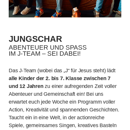
Spenden
JUNGSCHAR
Kontakt
ABENTEUER UND SPASS
IM J-TEAM – SEI DABEI!
Das J-Team (wobei das „J“ für Jesus steht) lädt
alle Kinder der 2. bis 7. Klasse zwischen 7
und 12 Jahren
zu einer aufregen­den Zeit voller
Abenteuer und Gemein­schaft ein! Bei uns
erwartet euch jede Woche ein Programm voller
Action, Kreativi­tät und spannenden Ge­schich­ten.
Taucht ein in eine Welt, in der actionreiche
Spiele, gemein­sames Singen, kreatives Basteln