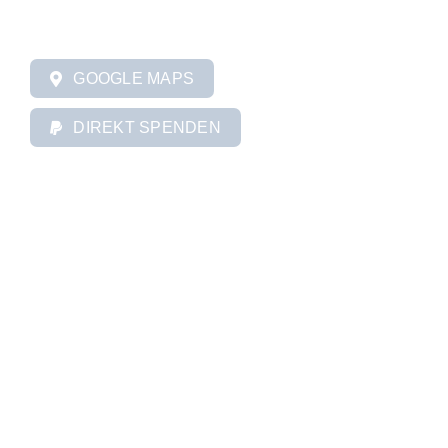
GOOGLE MAPS
DIREKT SPENDEN
INFORMATIONEN
Aktuelles
Unsere Gemeinde
Gottesdienst
GRUPPEN