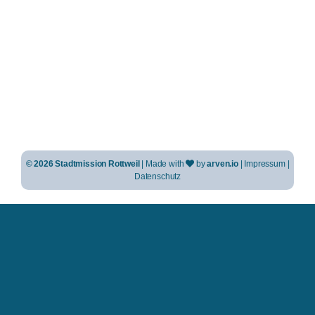
Bibel & Brezel
NähCafé
Krabbelgruppe
Kindertreff
Jungschar J-Team
Gebetstreff
©
2026 Stadtmission Rottweil
| Made with
by
arven.io
|
Impressum
|
Datenschutz